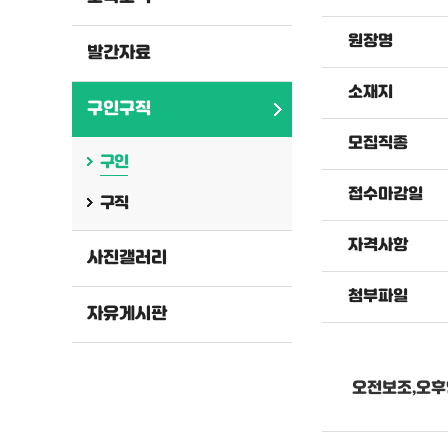
원장명
발간자료
소재지
구인구직
모집직종
구인
접수마감일
구직
자격사항
사진갤러리
첨부파일
자유게시판
오전보조,오후