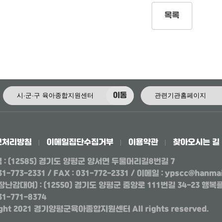
목록
이동
보처리방침
이메일집단수집거부
이용약관
찾아오시는 길
점
: (12585) 경기도 양평군 양서면 두물머리길8번길 7
031-773-2331 / FAX : 031-772-2331 / 이메일 : ypscc@hanmai
장난감대여)
: (12550) 경기도 양평군 중앙로 111번길 34-23 
031-771-8374
ight 2021 경기양평군육아종합지원센터 All rights reserved.