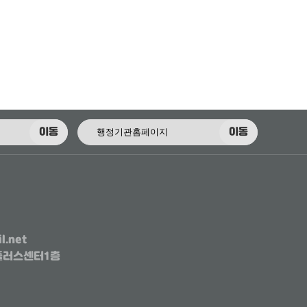
이동
이동
l.net
행복플러스센터1층